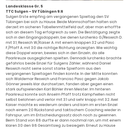
Landesklasse Gr. 5
TTC Sulgen – SV Tübingen 9:6
Sulgen Erste empfing am vergangenen Spieltag den SV
Tübingen bei sich zu Hause. Beide Mannschaften halten sich
derzeit im sicheren Tabellenmittelfeld auf, aber man erhoffte
sich an diesem Tag erfolgreich zu sein. Die Bestätigung zeigte
sich in den Eingangsdoppeln, bei denen Iurchenko G./Reswich D.
mit 3:1, Reswich W./Kaiser A. mit einem knappen 3:2 und Pasc
F./Pfaff A. mit 3:0 die richtige Richtung anzeigten. Wie wichtig
diese Doppel waren, bewies sich in den Einzeln, da alle
Paarkreuze ausgeglichen spielten. Gennadii Iurchenko brachte
gefahrlos beide Einzel für Sulgens Zähler, während Daniel
Reswich nicht seine sonst starke Spielform aus den
vergangenen Spieltagen finden konnte. In der Mitte konnten
sich Waldemar Reswich und Francisc Pasc gegen Jakob
Gönner jeweils klar durchsetzen, fanden aber gegen einen
stark aufspielenden Karl Böhler ihren Meister. Im hinteren
Paarkreuz konnte sich Anselm Pfaff trotz Kampfwillen nicht
selbst belohnen und verlor mit 3:1 und sehr knapp mit 3:2. Axel
Kaiser machte es wiederum anders und kam im ersten Einzel
nach einem 2:0 Rückstand und taktischem Coaching wieder in
Fahrspur, um im Entscheidungssatz doch noch zu gewinnen.
Beim Stand von 8:6 durfte er dann nochmal ran, um mit einem
klaren 3:0 den 9:6 Gesamtsieg zu besiegeln. Erneut zu Hause