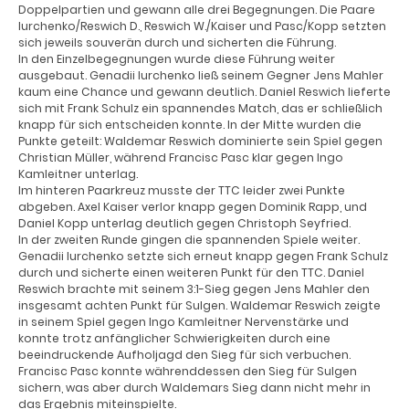
Doppelpartien und gewann alle drei Begegnungen. Die Paare
Iurchenko/Reswich D., Reswich W./Kaiser und Pasc/Kopp setzten
sich jeweils souverän durch und sicherten die Führung.
In den Einzelbegegnungen wurde diese Führung weiter
ausgebaut. Genadii Iurchenko ließ seinem Gegner Jens Mahler
kaum eine Chance und gewann deutlich. Daniel Reswich lieferte
sich mit Frank Schulz ein spannendes Match, das er schließlich
knapp für sich entscheiden konnte. In der Mitte wurden die
Punkte geteilt: Waldemar Reswich dominierte sein Spiel gegen
Christian Müller, während Francisc Pasc klar gegen Ingo
Kamleitner unterlag.
Im hinteren Paarkreuz musste der TTC leider zwei Punkte
abgeben. Axel Kaiser verlor knapp gegen Dominik Rapp, und
Daniel Kopp unterlag deutlich gegen Christoph Seyfried.
In der zweiten Runde gingen die spannenden Spiele weiter.
Genadii Iurchenko setzte sich erneut knapp gegen Frank Schulz
durch und sicherte einen weiteren Punkt für den TTC. Daniel
Reswich brachte mit seinem 3:1-Sieg gegen Jens Mahler den
insgesamt achten Punkt für Sulgen. Waldemar Reswich zeigte
in seinem Spiel gegen Ingo Kamleitner Nervenstärke und
konnte trotz anfänglicher Schwierigkeiten durch eine
beeindruckende Aufholjagd den Sieg für sich verbuchen.
Francisc Pasc konnte währenddessen den Sieg für Sulgen
sichern, was aber durch Waldemars Sieg dann nicht mehr in
das Ergebnis miteinspielte.