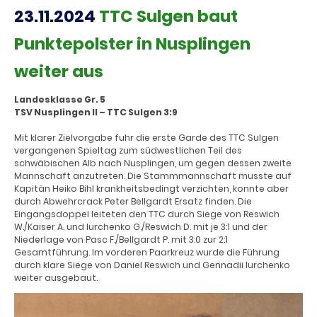
23.11.2024
TTC Sulgen baut
Punktepolster in Nusplingen
weiter aus
Landesklasse Gr. 5
TSV Nusplingen II – TTC Sulgen 3:9
Mit klarer Zielvorgabe fuhr die erste Garde des TTC Sulgen
vergangenen Spieltag zum südwestlichen Teil des
schwäbischen Alb nach Nusplingen, um gegen dessen zweite
Mannschaft anzutreten. Die Stammmannschaft musste auf
Kapitän Heiko Bihl krankheitsbedingt verzichten, konnte aber
durch Abwehrcrack Peter Bellgardt Ersatz finden. Die
Eingangsdoppel leiteten den TTC durch Siege von Reswich
W./Kaiser A. und Iurchenko G./Reswich D. mit je 3:1 und der
Niederlage von Pasc F./Bellgardt P. mit 3:0 zur 2:1
Gesamtführung. Im vorderen Paarkreuz wurde die Führung
durch klare Siege von Daniel Reswich und Gennadii Iurchenko
weiter ausgebaut.