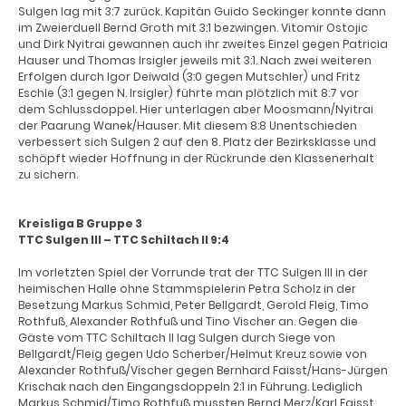
Sulgen lag mit 3:7 zurück. Kapitän Guido Seckinger konnte dann
im Zweierduell Bernd Groth mit 3:1 bezwingen. Vitomir Ostojic
und Dirk Nyitrai gewannen auch ihr zweites Einzel gegen Patricia
Hauser und Thomas Irsigler jeweils mit 3:1. Nach zwei weiteren
Erfolgen durch Igor Deiwald (3:0 gegen Mutschler) und Fritz
Eschle (3:1 gegen N. Irsigler) führte man plötzlich mit 8:7 vor
dem Schlussdoppel. Hier unterlagen aber Moosmann/Nyitrai
der Paarung Wanek/Hauser. Mit diesem 8:8 Unentschieden
verbessert sich Sulgen 2 auf den 8. Platz der Bezirksklasse und
schöpft wieder Hoffnung in der Rückrunde den Klassenerhalt
zu sichern.
Kreisliga B Gruppe 3
TTC Sulgen III – TTC Schiltach II 9:4
Im vorletzten Spiel der Vorrunde trat der TTC Sulgen III in der
heimischen Halle ohne Stammspielerin Petra Scholz in der
Besetzung Markus Schmid, Peter Bellgardt, Gerold Fleig, Timo
Rothfuß, Alexander Rothfuß und Tino Vischer an. Gegen die
Gäste vom TTC Schiltach II lag Sulgen durch Siege von
Bellgardt/Fleig gegen Udo Scherber/Helmut Kreuz sowie von
Alexander Rothfuß/Vischer gegen Bernhard Faisst/Hans-Jürgen
Krischak nach den Eingangsdoppeln 2:1 in Führung. Lediglich
Markus Schmid/Timo Rothfuß mussten Bernd Merz/Karl Faisst