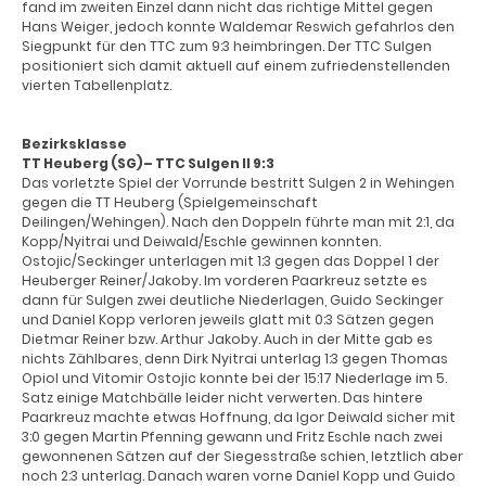
fand im zweiten Einzel dann nicht das richtige Mittel gegen
Hans Weiger, jedoch konnte Waldemar Reswich gefahrlos den
Siegpunkt für den TTC zum 9:3 heimbringen. Der TTC Sulgen
positioniert sich damit aktuell auf einem zufriedenstellenden
vierten Tabellenplatz.
Bezirksklasse
TT Heuberg (SG)– TTC Sulgen II 9:3
Das vorletzte Spiel der Vorrunde bestritt Sulgen 2 in Wehingen
gegen die TT Heuberg (Spielgemeinschaft
Deilingen/Wehingen). Nach den Doppeln führte man mit 2:1, da
Kopp/Nyitrai und Deiwald/Eschle gewinnen konnten.
Ostojic/Seckinger unterlagen mit 1:3 gegen das Doppel 1 der
Heuberger Reiner/Jakoby. Im vorderen Paarkreuz setzte es
dann für Sulgen zwei deutliche Niederlagen, Guido Seckinger
und Daniel Kopp verloren jeweils glatt mit 0:3 Sätzen gegen
Dietmar Reiner bzw. Arthur Jakoby. Auch in der Mitte gab es
nichts Zählbares, denn Dirk Nyitrai unterlag 1:3 gegen Thomas
Opiol und Vitomir Ostojic konnte bei der 15:17 Niederlage im 5.
Satz einige Matchbälle leider nicht verwerten. Das hintere
Paarkreuz machte etwas Hoffnung, da Igor Deiwald sicher mit
3:0 gegen Martin Pfenning gewann und Fritz Eschle nach zwei
gewonnenen Sätzen auf der Siegesstraße schien, letztlich aber
noch 2:3 unterlag. Danach waren vorne Daniel Kopp und Guido