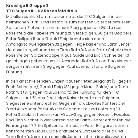
Kreisliga B Gruppe 3
TTC Sulgen III - SV Rosenfeld III 9:3
Mit allen sechs Stammspielern trat der TTC Sulgen III in der
heimischen Turn- und Festhalle zum fünften Spiel der aktuellen
Saison an. Ziel war es, mit einem Sieg gegen die Gäste aus
Rosenfeld die Tabellenführung zu verteidigen. Sulgens Doppel 1,
Peter Bellgardt und Gerold Fleig, konnte sich nach
Anfangsschwierigkeiten 3:1 gegen Helge Kaiser und Edith Jenter
durchsetzen, während sich Timo Rothfuß und Petra Scholz dem
Rosenfelder Spitzendoppel Klaus Gulde und Erich Schneider 1:3
geschlagen geben musste. Alexander Rothfuß und Tino Vischer
sorgten mit ihrem Sieg gegen Paul Eberhart für die Sulgener
Führung.
In den anschließenden Einzeln bauten Peter Bellgardt (3:1 gegen
Erich Schneider), Gerold Fleig (3:1 gegen Klaus Gulde) und Timo
Rothfuß (3:1 gegen Paul Eberhart) die Führung für den TTC
Sulgen III auf 5:1 aus. Erst Helge Kaiser konnte die Sulgener
Siegesserie unterbrechen. Gegen ihr druckvolles Konterspiel
fand Alexander Rothfuß kein Gegenmittel und unterlag 1:3.
Petra Scholz mit einem Fünf-Satz-Sieg gegen Norbert Poeplau
und Tino Vischer in vier Sätzen gegen Edith Jenter erhöhten die
Führung auf 7:2. Im Spitzenspiel musste Peter Bellgardt seinem
Kontrahenten Klaus Gulde gratulieren. Erst Gerold Fleig und
Timo Rothfuß sorgten anschließend mit ihren jeweils zweiten