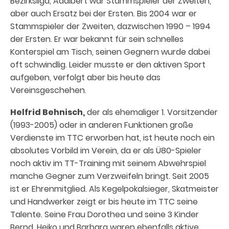
Bezirksliga, Adalbert war Stammspieler der Zweiten,
aber auch Ersatz bei der Ersten. Bis 2004 war er
Stammspieler der Zweiten, dazwischen 1990 – 1994
der Ersten. Er war bekannt für sein schnelles
Konterspiel am Tisch, seinen Gegnern wurde dabei
oft schwindlig. Leider musste er den aktiven Sport
aufgeben, verfolgt aber bis heute das
Vereinsgeschehen.
Helfrid Behnisch,
der als ehemaliger 1. Vorsitzender
(1993-2005) oder in anderen Funktionen große
Verdienste im TTC erworben hat, ist heute noch ein
absolutes Vorbild im Verein, da er als Ü80-Spieler
noch aktiv im TT-Training mit seinem Abwehrspiel
manche Gegner zum Verzweifeln bringt. Seit 2005
ist er Ehrenmitglied. Als Kegelpokalsieger, Skatmeister
und Handwerker zeigt er bis heute im TTC seine
Talente. Seine Frau Dorothea und seine 3 Kinder
Bernd, Heiko und Barbara waren ebenfalls aktive