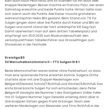
kam auch noch Pech hinzu und so standen für ihn auch zwei
knappe Niederlagen. Besser machte es Francisc Pasc, der einen
Sahnetag erwischte und beide Punkte holte. Hinten teilte man
sich zuerst auch die Punkte. Axel Kaiser musste gratulieren,
während Kapitän Heiko Bihl gewann. Beim Stand von 7:6 für
Sulgen gingen dann aber bei Punkte durch Kaiser und Bihl an
Sulgen und somit stand der hart umkämpfte 9:6 Sieg fest.
Damit überwintert man auf dem dritten Tabellenplatz und
empfängt am 25.01.2025 zum Rückrundenauftakt den
verlustpunktfreien Tabellenführer aus Grosselfingen zum
Showdown in der Festhalle.
Kreisliga B3
SV Marschalkenzimmern II – TTC Sulgen III 9:1
Beide Mannschaften waren bisher ohne Punktverlust, so dass
man eine spannende Partie erwarten konnte. Sulgens Dritte
startete aber mit drei Doppel-Niederlagen von
Bellgardt/Deiwald, Scholz/T.Rothfuß und Vischer/A.Rothfuß. Das
erste Einzel konnte Sulgen für sich entscheiden, denn Peter
Bellgardt besiegte die Nummer 1 des Gastgebers Volker Faller
mit 3:1. Sulgens Nummer 1 Igor Deiwald unterlag dann aber in
drei knappen Sätzen gegen Frank Grözinger. Nach zwei
weiteren Niederlagen von Alexander und Timo Rothfuß in der