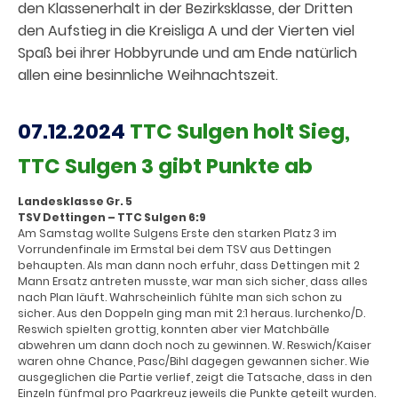
den Klassenerhalt in der Bezirksklasse, der Dritten
den Aufstieg in die Kreisliga A und der Vierten viel
Spaß bei ihrer Hobbyrunde und am Ende natürlich
allen eine besinnliche Weihnachtszeit.
07.12.2024
TTC Sulgen holt Sieg,
TTC Sulgen 3 gibt Punkte ab
Landesklasse Gr. 5
TSV Dettingen – TTC Sulgen 6:9
Am Samstag wollte Sulgens Erste den starken Platz 3 im
Vorrundenfinale im Ermstal bei dem TSV aus Dettingen
behaupten. Als man dann noch erfuhr, dass Dettingen mit 2
Mann Ersatz antreten musste, war man sich sicher, dass alles
nach Plan läuft. Wahrscheinlich fühlte man sich schon zu
sicher. Aus den Doppeln ging man mit 2:1 heraus. Iurchenko/D.
Reswich spielten grottig, konnten aber vier Matchbälle
abwehren um dann doch noch zu gewinnen. W. Reswich/Kaiser
waren ohne Chance, Pasc/Bihl dagegen gewannen sicher. Wie
ausgeglichen die Partie verlief, zeigt die Tatsache, dass in den
Einzeln fünfmal pro Paarkreuz jeweils die Punkte geteilt wurden.