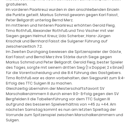
gratulieren.
Im vorderen Paarkreuz wurden in den anschließenden Einzeln
die Punkte geteilt. Markus Schmid gewann gegen Karl Faisst,
Peter Bellgardt unterlag Bernd Merz.
Im mittleren und hinteren Paarkreuz erhöhten Gerold Fleig,
Timo Rothfuß, Alexander Rothfuß und Tino Vischer mit vier
Siegen gegen Helmut Kreuz, Udo Scherber, Hans-Jürgen
Krischak und Bernhard Faisst die Sulgener Führung auf
zwischenzeitlich 7:2.
Im Zweiten Durchgang bewiesen die Spitzenspieler der Gäste,
Karl Faisst und Bernd Merz ihre Stärke durch Siege gegen
Markus Schmid und Peter Bellgardt. Gerold Fleig, bester Spieler
des Tages, sorgte mit seinem dritten Sieg (1 x Doppel, 2 x Einzel)
für die Vorentscheidung und die 8:4 Führung des Gastgebers.
Timo Rothfuß war es dann vorbehalten, den Siegpunkt zum 9:4-
Erfolg des TTC Sulgen III zu machen.
Gleichzeitig übernahm der Meisterschaftsfavorit SV
Marschalkenzimmern II durch einen 9:0- Erfolg gegen den SV
Bergfelden II die Tabellenführung vor dem TTC Sulgen III
aufgrund des besseren Spielverhältnis von +45 zu +44. Am
nächsten Samstag kommt es nun am letzten Spieltag der
Vorrunde zum Spitzenspiel zwischen Marschalkenzimmern und
Sulgen.