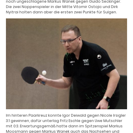
noch ungeschlagene Markus Wanek gegen Guido Seckinger.
Die zwei Noppenspieler in der Mitte Vitomir Ostojic und Dirk
Nyitrai holten dann aber die ersten zwei Punkte für Sulgen.
Im hinteren Paarkreuz konnte Igor Deiwald gegen Nicole Irsigler
3:1 gewinnen, dafür unterlag Fritz Eschle gegen Uwe Mutschler
mit 0:3. Erwartungsgemäß hatte dann im Spitzenspiel Markus
Moosmann gegen Markus Wanek auch das Nachsehen und