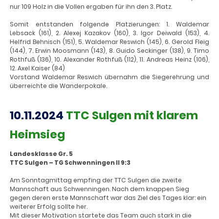
nur 109 Holz in die Vollen ergaben für ihn den 3. Platz.
Somit entstanden folgende Platzierungen: 1. Waldemar
Lebsack (161), 2. Alexej Kazakov (160), 3. Igor Deiwald (153), 4.
Helfrid Behnisch (151), 5. Waldemar Reswich (145), 6. Gerold Fleig
(144), 7. Erwin Moosmann (143), 8. Guido Seckinger (138), 9. Timo
Rothfuß (136), 10. Alexander Rothfuß (112), 11. Andreas Heinz (106),
12. Axel Kaiser (84)
Vorstand Waldemar Reswich übernahm die Siegerehrung und
überreichte die Wanderpokale.
10.11.2024
TTC Sulgen mit klarem
Heimsieg
Landesklasse Gr. 5
TTC Sulgen – TG Schwenningen II 9:3
Am Sonntagmittag empfing der TTC Sulgen die zweite
Mannschaft aus Schwenningen. Nach dem knappen Sieg
gegen deren erste Mannschaft war das Ziel des Tages klar: ein
weiterer Erfolg sollte her.
Mit dieser Motivation startete das Team auch stark in die