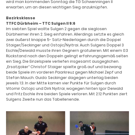
wird man kommenden Sonntag die TG Schwenningen II
erwarten, um an diesen wichtigen Sieg anzuknüpfen.
Bezirksklasse
TTFC Dürbheim – TTC Sulgen II 9:6
Im siebten Spiel wollte Sulgen 2 gegen die sieglosen
Dürbheimer ihren 2. Sieg einfahren. Allerdings setzte es gleich
zwei äußerst knappe 5- Satz-Niederlagen durch die Doppel
Staiger/Seckinger und Ostojic/Nyitrai. Auch Sulgens Doppel 3
Eschle/Deiwald musste ihren Gegnern gratulieren. Mit einem 0:3
Rückstand nach den Doppeln gelingt erfahrungsgemäß selten
ein Sieg. Die Einzelspiele verliefen insgesamt ausgeglichen.
„Ersatzjoker“ Christof Staiger spielte groß auf und bezwang
beide Spiele im vorderen Paarkreuz gegen Michael Zepf und
Stefan Mauch. Guido Seckinger dagegen unterlag beiden
jeweils 1:3. In der Mitte kamen vier Punkte für Sulgen durch
Vitomir Ostojic und Dirk Nyitrai, wogegen hinten Igor Deiwald
und Fritz Eschle ihre beiden Spiele verloren. Mit 2:12 Punkten ziert
Sulgens Zweite nun das Tabellenende.