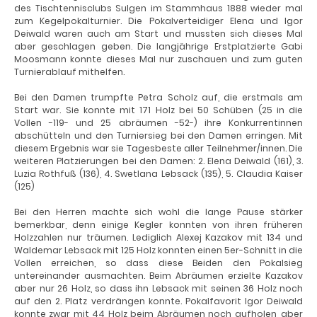
des Tischtennisclubs Sulgen im Stammhaus 1888 wieder mal
zum Kegelpokalturnier. Die Pokalverteidiger Elena und Igor
Deiwald waren auch am Start und mussten sich dieses Mal
aber geschlagen geben. Die langjährige Erstplatzierte Gabi
Moosmann konnte dieses Mal nur zuschauen und zum guten
Turnierablauf mithelfen.
Bei den Damen trumpfte Petra Scholz auf, die erstmals am
Start war. Sie konnte mit 171 Holz bei 50 Schüben (25 in die
Vollen -119- und 25 abräumen -52-) ihre Konkurrentinnen
abschütteln und den Turniersieg bei den Damen erringen. Mit
diesem Ergebnis war sie Tagesbeste aller Teilnehmer/innen. Die
weiteren Platzierungen bei den Damen: 2. Elena Deiwald (161), 3.
Luzia Rothfuß (136), 4. Swetlana Lebsack (135), 5. Claudia Kaiser
(125)
Bei den Herren machte sich wohl die lange Pause stärker
bemerkbar, denn einige Kegler konnten von ihren früheren
Holzzahlen nur träumen. Lediglich Alexej Kazakov mit 134 und
Waldemar Lebsack mit 125 Holz konnten einen 5er-Schnitt in die
Vollen erreichen, so dass diese Beiden den Pokalsieg
untereinander ausmachten. Beim Abräumen erzielte Kazakov
aber nur 26 Holz, so dass ihn Lebsack mit seinen 36 Holz noch
auf den 2. Platz verdrängen konnte. Pokalfavorit Igor Deiwald
konnte zwar mit 44 Holz beim Abräumen noch aufholen, aber