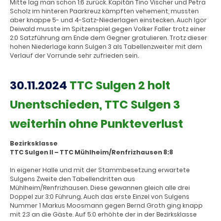
Mitte lag man schon 1:6 zurück. Kapitän Tino Vischer und Petra
Scholz im hinteren Paarkreuz kämpften vehement, mussten
aber knappe 5- und 4-Satz-Niederlagen einstecken. Auch Igor
Deiwald musste im Spitzenspiel gegen Volker Faller trotz einer
2:0 Satzführung am Ende dem Gegner gratulieren. Trotz dieser
hohen Niederlage kann Sulgen 3 als Tabellenzweiter mit dem
Verlauf der Vorrunde sehr zufrieden sein.
30.11.2024
TTC Sulgen 2 holt
Unentschieden, TTC Sulgen 3
weiterhin ohne Punkteverlust
Bezirksklasse
TTC Sulgen II – TTC Mühlheim/Renfrizhausen 8:8
In eigener Halle und mit der Stammbesetzung erwartete
Sulgens Zweite den Tabellendritten aus
Mühlheim/Renfrizhausen. Diese gewannen gleich alle drei
Doppel zur 3:0 Führung. Auch das erste Einzel von Sulgens
Nummer 1 Markus Moosmann gegen Bernd Groth ging knapp
mit 2:3 an die Gäste. Auf 5:0 erhöhte der in der Bezirksklasse